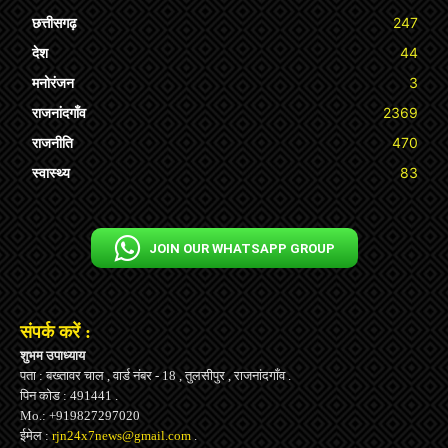
छत्तीसगढ़
247
देश
44
मनोरंजन
3
राजनांदगाँव
2369
राजनीति
470
स्वास्थ्य
83
JOIN OUR WHATSAPP GROUP
संपर्क करें :
शुभम उपाध्याय
पता : बख्तावर चाल , वार्ड नंबर - 18 , तुलसीपुर , राजनांदगाँव .
पिन कोड : 491441 .
Mo.: +919827297020
ईमेल :
rjn24x7news@gmail.com
.