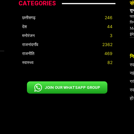
CATEGORIES
सं
शु
पता
छत्तीसगढ़
246
पि
देश
44
Mo
ईम
मनोरंजन
3
राजनांदगाँव
2362
राजनीति
469
निर
स्वास्थ्य
82
स्
नह
गय
JOIN OUR WHATSAPP GROUP
स्
हो