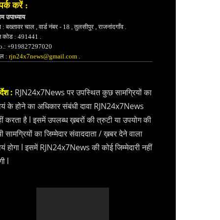
पर्क करें :
भम उपाध्याय
 : बख्तावर चाल , वार्ड नंबर - 18 , तुलसीपुर , राजनांदगाँव .
न कोड : 491441 .
.: +919827297020
ेल :
rjn24x7news@gmail.com
.
्देश :
RJN24x7News पर उपस्थित कुछ सामग्रियों का
वयं के होने का अधिकार संबंधी दावा RJN24x7News
ीं करता है l इसमें उपलब्ध ख़बरों की त्रुटी या उपयोग की
ी सामग्रियों का जिम्मेदार संवाददाता / ख़बर देने वाला
वयं होगा l इसमें RJN24x7News की कोई जिम्मेदारी नहीं
गी l