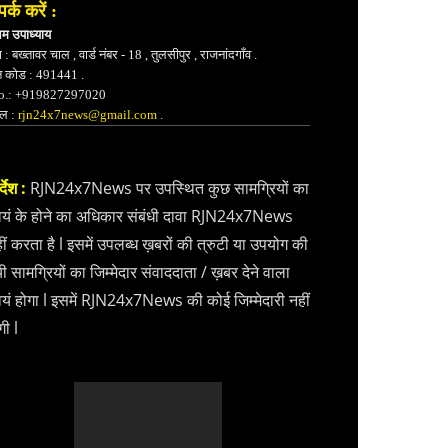
पर्क करें :
भम उपाध्याय
 : बख्तावर चाल , वार्ड नंबर - 18 , तुलसीपुर , राजनांदगाँव .
न कोड : 491441 .
.: +919827297020
ेल :
rjn24x7news@gmail.com
.
्देश :
RJN24x7News पर उपस्थित कुछ सामग्रियों का
वयं के होने का अधिकार संबंधी दावा RJN24x7News
ीं करता है l इसमें उपलब्ध ख़बरों की त्रुटी या उपयोग की
ी सामग्रियों का जिम्मेदार संवाददाता / ख़बर देने वाला
वयं होगा l इसमें RJN24x7News की कोई जिम्मेदारी नहीं
गी l