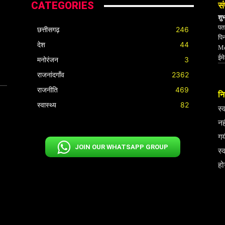
CATEGORIES
सं
शु
पता
छत्तीसगढ़
246
पि
देश
44
Mo
ईम
मनोरंजन
3
राजनांदगाँव
2362
राजनीति
469
निर
स्वास्थ्य
82
स्
नह
गय
JOIN OUR WHATSAPP GROUP
स्
हो