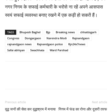
नगर निगम के सफाई कर्मचारी के भरोसे ना रहें अपने आसपास
स्वयं सफाई व्यवस्था बनाए रखने में एक कड़ी हो सकतें हैं।
TAGS
Bhupesh Baghel
Bjp
Breaking news
chhattisgarh
Congress
Dongargaon
Narendra Modi
Rajnandgaon
rajnandgaon news
Rajnandgaon police
Rjn24x7news
Safai abhiyan
Swachhata
Ward Parshad
WhatsApp
Facebook
Twitter
Previous article
Next article
वृद्ध जनों की सेवा कर वृद्धाश्रम में मनाया
निगम में फंड का रोना और दूसरी तरफ