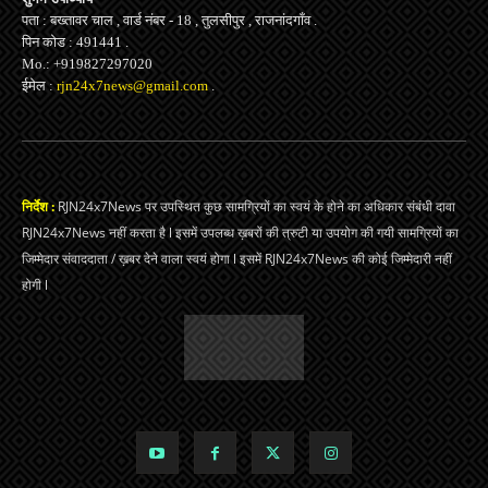
पता : बख्तावर चाल , वार्ड नंबर - 18 , तुलसीपुर , राजनांदगाँव .
पिन कोड : 491441 .
Mo.: +919827297020
ईमेल :
rjn24x7news@gmail.com
.
निर्देश :
RJN24x7News पर उपस्थित कुछ सामग्रियों का स्वयं के होने का अधिकार संबंधी दावा
RJN24x7News नहीं करता है l इसमें उपलब्ध ख़बरों की त्रुटी या उपयोग की गयी सामग्रियों का
जिम्मेदार संवाददाता / ख़बर देने वाला स्वयं होगा l इसमें RJN24x7News की कोई जिम्मेदारी नहीं
होगी l