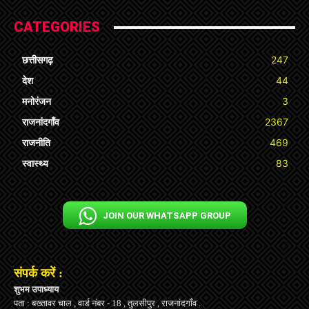
CATEGORIES
छत्तीसगढ़
247
देश
44
मनोरंजन
3
राजनांदगाँव
2367
राजनीति
469
स्वास्थ्य
83
JOIN OUR WHATSAPP GROUP
संपर्क करें :
शुभम उपाध्याय
पता : बख्तावर चाल , वार्ड नंबर - 18 , तुलसीपुर , राजनांदगाँव .