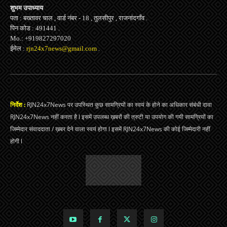
शुभम उपाध्याय
पता : बख्तावर चाल , वार्ड नंबर - 18 , तुलसीपुर , राजनांदगाँव .
पिन कोड : 491441 .
Mo.: +919827297020
ईमेल :
rjn24x7news@gmail.com
.
निर्देश :
RJN24x7News पर उपस्थित कुछ सामग्रियों का स्वयं के होने का अधिकार संबंधी दावा
RJN24x7News नहीं करता है l इसमें उपलब्ध ख़बरों की त्रुटी या उपयोग की गयी सामग्रियों का
जिम्मेदार संवाददाता / ख़बर देने वाला स्वयं होगा l इसमें RJN24x7News की कोई जिम्मेदारी नहीं
होगी l