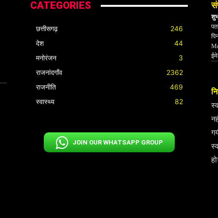
CATEGORIES
सं
शु
पता
छत्तीसगढ़
246
पि
देश
44
Mo
ईम
मनोरंजन
3
राजनांदगाँव
2362
राजनीति
469
निर
स्वास्थ्य
82
स्
नह
गय
JOIN OUR WHATSAPP GROUP
स्
हो