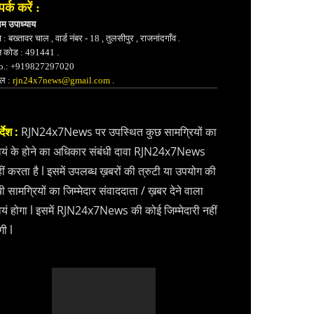
पर्क करें :
भम उपाध्याय
 : बख्तावर चाल , वार्ड नंबर - 18 , तुलसीपुर , राजनांदगाँव .
न कोड : 491441 .
.: +919827297020
ेल :
rjn24x7news@gmail.com
.
्देश :
RJN24x7News पर उपस्थित कुछ सामग्रियों का
वयं के होने का अधिकार संबंधी दावा RJN24x7News
ीं करता है l इसमें उपलब्ध ख़बरों की त्रुटी या उपयोग की
ी सामग्रियों का जिम्मेदार संवाददाता / ख़बर देने वाला
वयं होगा l इसमें RJN24x7News की कोई जिम्मेदारी नहीं
गी l