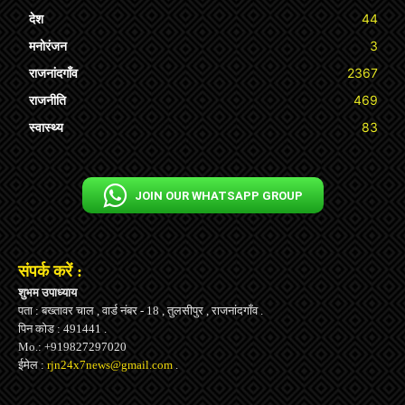
देश
44
मनोरंजन
3
राजनांदगाँव
2367
राजनीति
469
स्वास्थ्य
83
JOIN OUR WHATSAPP GROUP
संपर्क करें :
शुभम उपाध्याय
पता : बख्तावर चाल , वार्ड नंबर - 18 , तुलसीपुर , राजनांदगाँव .
पिन कोड : 491441 .
Mo.: +919827297020
ईमेल :
rjn24x7news@gmail.com
.