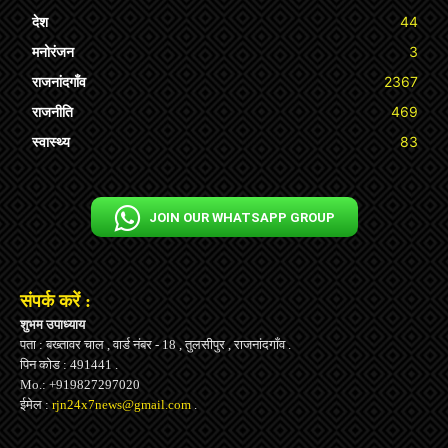
देश
44
मनोरंजन
3
राजनांदगाँव
2367
राजनीति
469
स्वास्थ्य
83
JOIN OUR WHATSAPP GROUP
संपर्क करें :
शुभम उपाध्याय
पता : बख्तावर चाल , वार्ड नंबर - 18 , तुलसीपुर , राजनांदगाँव .
पिन कोड : 491441 .
Mo.: +919827297020
ईमेल :
rjn24x7news@gmail.com
.