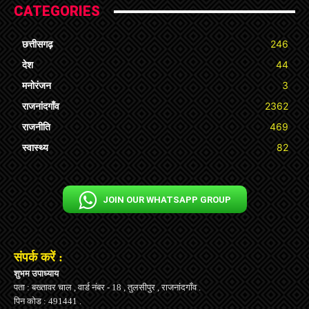
CATEGORIES
छत्तीसगढ़
246
देश
44
मनोरंजन
3
राजनांदगाँव
2362
राजनीति
469
स्वास्थ्य
82
JOIN OUR WHATSAPP GROUP
संपर्क करें :
शुभम उपाध्याय
पता : बख्तावर चाल , वार्ड नंबर - 18 , तुलसीपुर , राजनांदगाँव .
पिन कोड : 491441 .