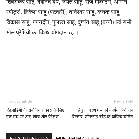
शिवशंकर साई, देवानंद बंधे, जयंत साहू, राज मार्केटिंग, आमीन
स्पोर्ट्स, लिकेश साहू (पटवारी), दानेश्वर साहू, कनक साहू,
विकास साहू, गगनदीप, पुलस्त साहू, दुष्यंत साहू (बन्नी) एवं सभी
खेल प्रेमियों का विशेष योगदान रहा।
WhatsApp
Facebook
Twitter
Previous article
Next article
खिलाड़ियों के सर्वांगीण विकास के लिए
हिंदू जागरण मंच की कार्यकारिणी का
एक मंच पर आए कोच और पेरेंट्स
विस्तार, डोंगरगढ़ खंड के दायित्व घोषित
RELATED ARTICLES
MORE FROM AUTHOR