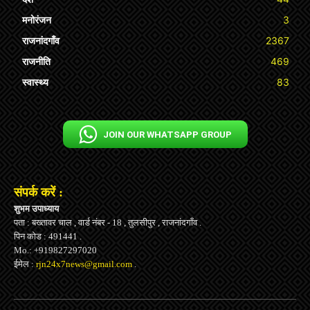
मनोरंजन
3
राजनांदगाँव
2367
राजनीति
469
स्वास्थ्य
83
JOIN OUR WHATSAPP GROUP
संपर्क करें :
शुभम उपाध्याय
पता : बख्तावर चाल , वार्ड नंबर - 18 , तुलसीपुर , राजनांदगाँव .
पिन कोड : 491441 .
Mo.: +919827297020
ईमेल :
rjn24x7news@gmail.com
.