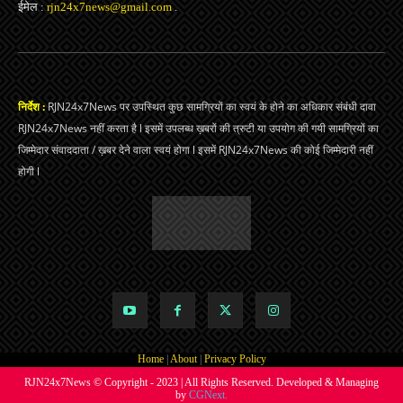
ईमेल :
rjn24x7news@gmail.com
.
निर्देश :
RJN24x7News पर उपस्थित कुछ सामग्रियों का स्वयं के होने का अधिकार संबंधी दावा
RJN24x7News नहीं करता है l इसमें उपलब्ध ख़बरों की त्रुटी या उपयोग की गयी सामग्रियों का
जिम्मेदार संवाददाता / ख़बर देने वाला स्वयं होगा l इसमें RJN24x7News की कोई जिम्मेदारी नहीं
होगी l
Home
|
About
|
Privacy Policy
RJN24x7News © Copyright - 2023 | All Rights Reserved. Developed & Managing
by
CGNext.