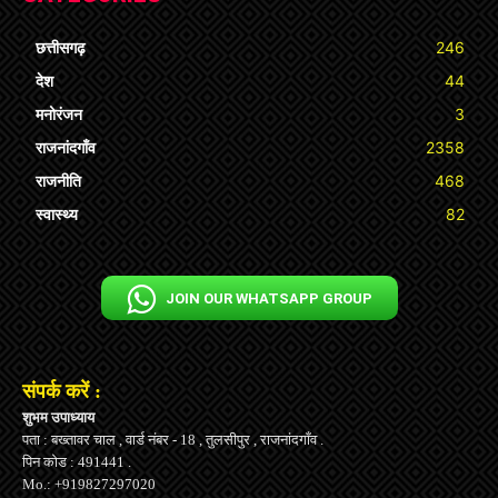
छत्तीसगढ़
246
देश
44
मनोरंजन
3
राजनांदगाँव
2358
राजनीति
468
स्वास्थ्य
82
JOIN OUR WHATSAPP GROUP
संपर्क करें :
शुभम उपाध्याय
पता : बख्तावर चाल , वार्ड नंबर - 18 , तुलसीपुर , राजनांदगाँव .
पिन कोड : 491441 .
Mo.: +919827297020