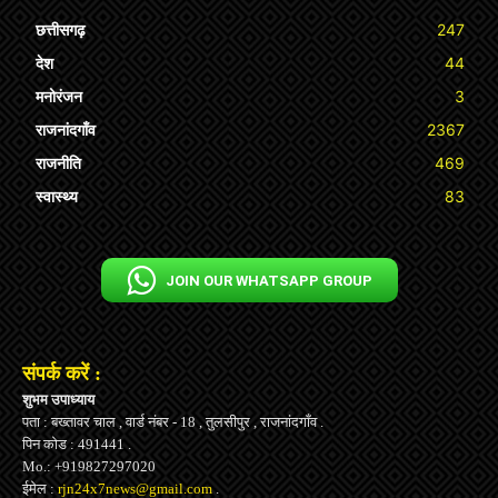
छत्तीसगढ़
247
देश
44
मनोरंजन
3
राजनांदगाँव
2367
राजनीति
469
स्वास्थ्य
83
JOIN OUR WHATSAPP GROUP
संपर्क करें :
शुभम उपाध्याय
पता : बख्तावर चाल , वार्ड नंबर - 18 , तुलसीपुर , राजनांदगाँव .
पिन कोड : 491441 .
Mo.: +919827297020
ईमेल :
rjn24x7news@gmail.com
.