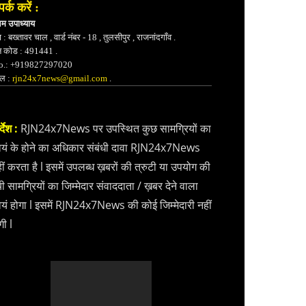
पर्क करें :
भम उपाध्याय
 : बख्तावर चाल , वार्ड नंबर - 18 , तुलसीपुर , राजनांदगाँव .
न कोड : 491441 .
.: +919827297020
ेल :
rjn24x7news@gmail.com
.
्देश :
RJN24x7News पर उपस्थित कुछ सामग्रियों का
वयं के होने का अधिकार संबंधी दावा RJN24x7News
ीं करता है l इसमें उपलब्ध ख़बरों की त्रुटी या उपयोग की
ी सामग्रियों का जिम्मेदार संवाददाता / ख़बर देने वाला
वयं होगा l इसमें RJN24x7News की कोई जिम्मेदारी नहीं
गी l