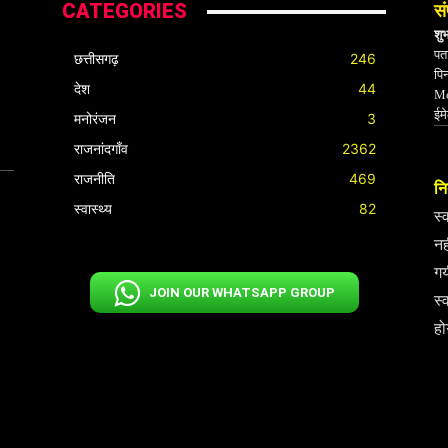
CATEGORIES
सं
शु
पता
छत्तीसगढ़
246
पि
देश
44
Mo
ईम
मनोरंजन
3
राजनांदगाँव
2362
राजनीति
469
निर
स्वास्थ्य
82
स्
नह
गय
JOIN OUR WHATSAPP GROUP
स्
हो