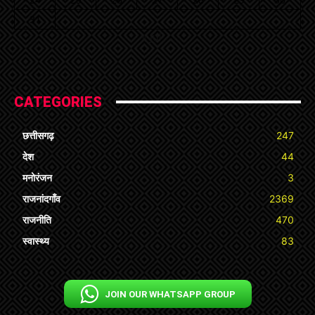
31
« Jul
CATEGORIES
छत्तीसगढ़
247
देश
44
मनोरंजन
3
राजनांदगाँव
2369
राजनीति
470
स्वास्थ्य
83
JOIN OUR WHATSAPP GROUP