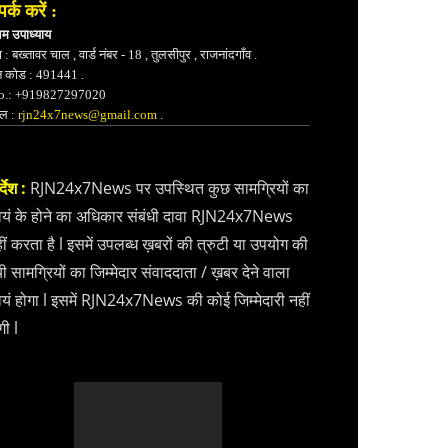
पर्क करें :
भम उपाध्याय
 : बख्तावर चाल , वार्ड नंबर - 18 , तुलसीपुर , राजनांदगाँव .
न कोड : 491441 .
.: +919827297020
ेल :
rjn24x7news@gmail.com
.
्देश :
RJN24x7News पर उपस्थित कुछ सामग्रियों का
वयं के होने का अधिकार संबंधी दावा RJN24x7News
ीं करता है l इसमें उपलब्ध ख़बरों की त्रुटी या उपयोग की
ी सामग्रियों का जिम्मेदार संवाददाता / ख़बर देने वाला
वयं होगा l इसमें RJN24x7News की कोई जिम्मेदारी नहीं
गी l