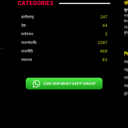
CATEGORIES
सं
शु
पता
छत्तीसगढ़
247
पि
देश
44
Mo
ईम
मनोरंजन
3
राजनांदगाँव
2367
राजनीति
469
निर
स्वास्थ्य
83
स्
नह
गय
JOIN OUR WHATSAPP GROUP
स्
हो