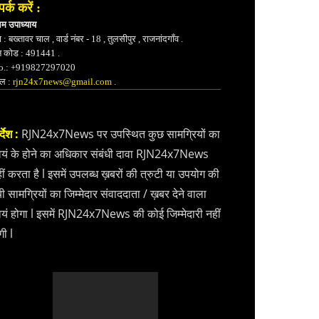
पर्क करें :
भम उपाध्याय
 : बख्तावर चाल , वार्ड नंबर - 18 , तुलसीपुर , राजनांदगाँव .
न कोड : 491441 .
.: +919827297020
ेल :
rjn24x7news@gmail.com
.
्देश :
RJN24x7News पर उपस्थित कुछ सामग्रियों का
वयं के होने का अधिकार संबंधी दावा RJN24x7News
ीं करता है l इसमें उपलब्ध ख़बरों की त्रुटी या उपयोग की
ी सामग्रियों का जिम्मेदार संवाददाता / ख़बर देने वाला
वयं होगा l इसमें RJN24x7News की कोई जिम्मेदारी नहीं
गी l