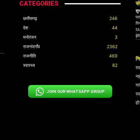
CATEGORIES
सं
शु
पता
छत्तीसगढ़
246
पि
देश
44
Mo
ईम
मनोरंजन
3
राजनांदगाँव
2362
राजनीति
469
निर
स्वास्थ्य
82
स्
नह
गय
JOIN OUR WHATSAPP GROUP
स्
हो