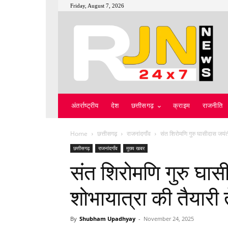
Friday, August 7, 2026
अंतर्राष्ट्रीय
देश
छत्तीसगढ़
क्राइम
राजनीति
Home
छत्तीसगढ़
राजनांदगाँव
संत शिरोमणि गुरु घासीदास जयंती
छत्तीसगढ़
राजनांदगाँव
मुख्य खबर
संत शिरोमणि गुरु घास
शोभायात्रा की तैयारी 
By
Shubham Upadhyay
-
November 24, 2025