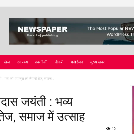
खेल
स्वास्थ्य
तकनीकी
नौकरी
मनोरंजन
मुख्य खबर
 : भव्य शोभायात्रा की तैयारी तेज, समाज...
ीदास जयंती : भव्य
तेज, समाज में उत्साह
10