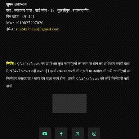
शुभम उपाध्याय
पता : बख्तावर चाल , वार्ड नंबर - 18 , तुलसीपुर , राजनांदगाँव .
पिन कोड : 491441 .
Mo.: +919827297020
ईमेल :
rjn24x7news@gmail.com
.
निर्देश :
RJN24x7News पर उपस्थित कुछ सामग्रियों का स्वयं के होने का अधिकार संबंधी दावा
RJN24x7News नहीं करता है l इसमें उपलब्ध ख़बरों की त्रुटी या उपयोग की गयी सामग्रियों का
जिम्मेदार संवाददाता / ख़बर देने वाला स्वयं होगा l इसमें RJN24x7News की कोई जिम्मेदारी नहीं
होगी l