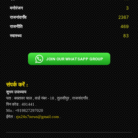
मनोरंजन
3
राजनांदगाँव
2367
राजनीति
469
स्वास्थ्य
83
JOIN OUR WHATSAPP GROUP
संपर्क करें :
शुभम उपाध्याय
पता : बख्तावर चाल , वार्ड नंबर - 18 , तुलसीपुर , राजनांदगाँव .
पिन कोड : 491441 .
Mo.: +919827297020
ईमेल :
rjn24x7news@gmail.com
.