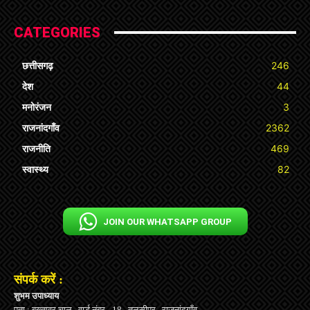
CATEGORIES
छत्तीसगढ़
246
देश
44
मनोरंजन
3
राजनांदगाँव
2362
राजनीति
469
स्वास्थ्य
82
JOIN OUR WHATSAPP GROUP
संपर्क करें :
शुभम उपाध्याय
पता : बख्तावर चाल , वार्ड नंबर - 18 , तुलसीपुर , राजनांदगाँव .