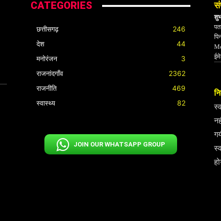
CATEGORIES
सं
शु
पता
छत्तीसगढ़
246
पि
देश
44
Mo
ईम
मनोरंजन
3
राजनांदगाँव
2362
राजनीति
469
निर
स्वास्थ्य
82
स्
नह
गय
JOIN OUR WHATSAPP GROUP
स्
हो