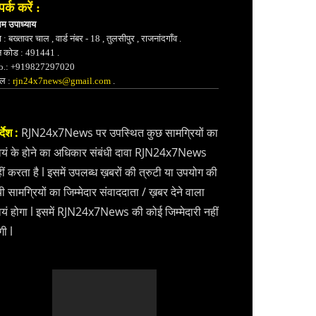
पर्क करें :
भम उपाध्याय
 : बख्तावर चाल , वार्ड नंबर - 18 , तुलसीपुर , राजनांदगाँव .
न कोड : 491441 .
.: +919827297020
ेल :
rjn24x7news@gmail.com
.
्देश :
RJN24x7News पर उपस्थित कुछ सामग्रियों का
वयं के होने का अधिकार संबंधी दावा RJN24x7News
ीं करता है l इसमें उपलब्ध ख़बरों की त्रुटी या उपयोग की
ी सामग्रियों का जिम्मेदार संवाददाता / ख़बर देने वाला
वयं होगा l इसमें RJN24x7News की कोई जिम्मेदारी नहीं
गी l