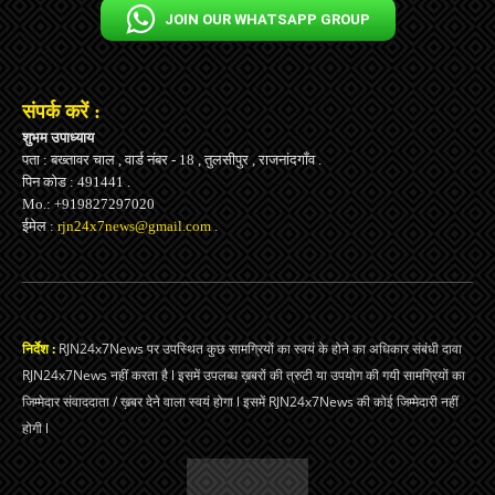
JOIN OUR WHATSAPP GROUP
संपर्क करें :
शुभम उपाध्याय
पता : बख्तावर चाल , वार्ड नंबर - 18 , तुलसीपुर , राजनांदगाँव .
पिन कोड : 491441 .
Mo.: +919827297020
ईमेल :
rjn24x7news@gmail.com
.
निर्देश :
RJN24x7News पर उपस्थित कुछ सामग्रियों का स्वयं के होने का अधिकार संबंधी दावा
RJN24x7News नहीं करता है l इसमें उपलब्ध ख़बरों की त्रुटी या उपयोग की गयी सामग्रियों का
जिम्मेदार संवाददाता / ख़बर देने वाला स्वयं होगा l इसमें RJN24x7News की कोई जिम्मेदारी नहीं
होगी l