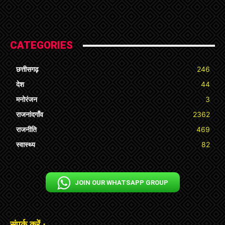
CATEGORIES
छत्तीसगढ़
246
देश
44
मनोरंजन
3
राजनांदगाँव
2362
राजनीति
469
स्वास्थ्य
82
JOIN OUR WHATSAPP GROUP
संपर्क करें :