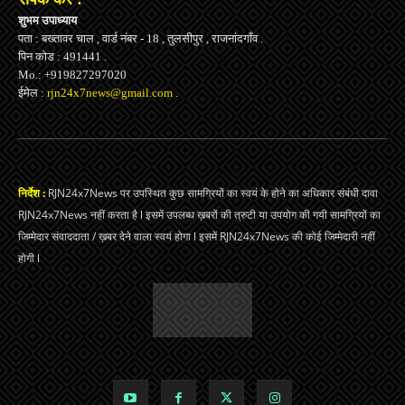
शुभम उपाध्याय
पता : बख्तावर चाल , वार्ड नंबर - 18 , तुलसीपुर , राजनांदगाँव .
पिन कोड : 491441 .
Mo.: +919827297020
ईमेल :
rjn24x7news@gmail.com
.
निर्देश :
RJN24x7News पर उपस्थित कुछ सामग्रियों का स्वयं के होने का अधिकार संबंधी दावा
RJN24x7News नहीं करता है l इसमें उपलब्ध ख़बरों की त्रुटी या उपयोग की गयी सामग्रियों का
जिम्मेदार संवाददाता / ख़बर देने वाला स्वयं होगा l इसमें RJN24x7News की कोई जिम्मेदारी नहीं
होगी l