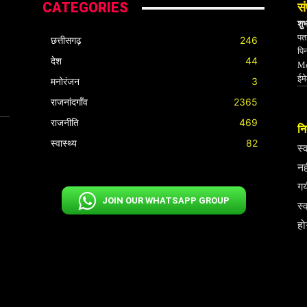
CATEGORIES
सं
शु
पता
छत्तीसगढ़
246
पि
देश
44
Mo
ईम
मनोरंजन
3
राजनांदगाँव
2365
राजनीति
469
निर
स्वास्थ्य
82
स्
नह
गय
JOIN OUR WHATSAPP GROUP
स्
हो