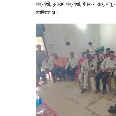
चंद्रवंशी, पुनाराम चंद्रवंशी, गैंनबरण साहू, बोदू 
उपस्थित थे।