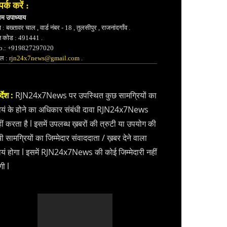
पर्क करें :
भम उपाध्याय
 : बख्तावर चाल , वार्ड नंबर - 18 , तुलसीपुर , राजनांदगाँव .
न कोड : 491441 .
.: +919827297020
ेल :
rjn24x7news@gmail.com
.
्देश :
RJN24x7News पर उपस्थित कुछ सामग्रियों का
वयं के होने का अधिकार संबंधी दावा RJN24x7News
ीं करता है l इसमें उपलब्ध ख़बरों की त्रुटी या उपयोग की
ी सामग्रियों का जिम्मेदार संवाददाता / ख़बर देने वाला
वयं होगा l इसमें RJN24x7News की कोई जिम्मेदारी नहीं
गी l