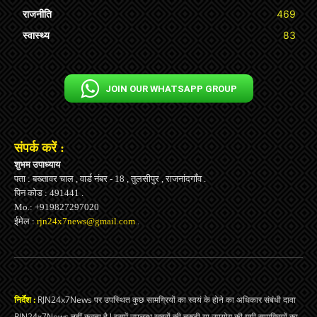
राजनीति
469
स्वास्थ्य
83
JOIN OUR WHATSAPP GROUP
संपर्क करें :
शुभम उपाध्याय
पता : बख्तावर चाल , वार्ड नंबर - 18 , तुलसीपुर , राजनांदगाँव .
पिन कोड : 491441 .
Mo.: +919827297020
ईमेल :
rjn24x7news@gmail.com
.
निर्देश :
RJN24x7News पर उपस्थित कुछ सामग्रियों का स्वयं के होने का अधिकार संबंधी दावा
RJN24x7News नहीं करता है l इसमें उपलब्ध ख़बरों की त्रुटी या उपयोग की गयी सामग्रियों का