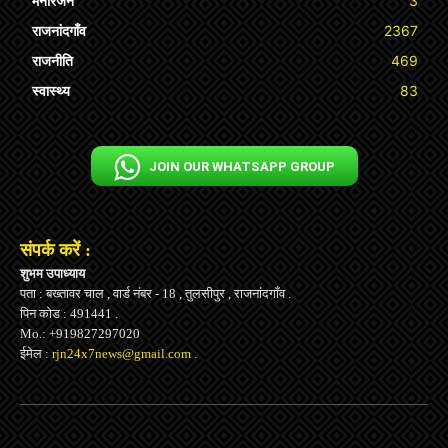
मनोरंजन
3
राजनांदगाँव
2367
राजनीति
469
स्वास्थ्य
83
JOIN OUR WHATSAPP GROUP
संपर्क करें :
शुभम उपाध्याय
पता : बख्तावर चाल , वार्ड नंबर - 18 , तुलसीपुर , राजनांदगाँव .
पिन कोड : 491441 .
Mo.: +919827297020
ईमेल :
rjn24x7news@gmail.com
.