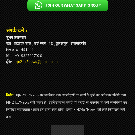
JOIN OUR WHATSAPP GROUP
संपर्क करें :
शुभम उपाध्याय
पता : बख्तावर चाल , वार्ड नंबर - 18 , तुलसीपुर , राजनांदगाँव .
पिन कोड : 491441 .
Mo.: +919827297020
ईमेल :
rjn24x7news@gmail.com
.
निर्देश :
RJN24x7News पर उपस्थित कुछ सामग्रियों का स्वयं के होने का अधिकार संबंधी दावा
RJN24x7News नहीं करता है l इसमें उपलब्ध ख़बरों की त्रुटी या उपयोग की गयी सामग्रियों का
जिम्मेदार संवाददाता / ख़बर देने वाला स्वयं होगा l इसमें RJN24x7News की कोई जिम्मेदारी नहीं
होगी l