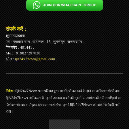
JOIN OUR WHATSAPP GROUP
संपर्क करें :
शुभम उपाध्याय
पता : बख्तावर चाल , वार्ड नंबर - 18 , तुलसीपुर , राजनांदगाँव .
पिन कोड : 491441 .
Mo.: +919827297020
ईमेल :
rjn24x7news@gmail.com
.
निर्देश :
RJN24x7News पर उपस्थित कुछ सामग्रियों का स्वयं के होने का अधिकार संबंधी दावा
RJN24x7News नहीं करता है l इसमें उपलब्ध ख़बरों की त्रुटी या उपयोग की गयी सामग्रियों का
जिम्मेदार संवाददाता / ख़बर देने वाला स्वयं होगा l इसमें RJN24x7News की कोई जिम्मेदारी नहीं
होगी l