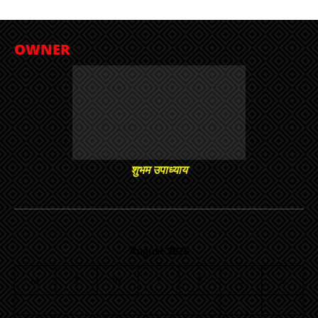
OWNER
शुभम उपाध्याय
August 2026
M
T
W
T
F
S
S
1
2