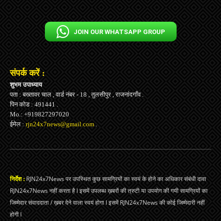
JOIN OUR WHATSAPP GROUP
संपर्क करें :
शुभम उपाध्याय
पता : बख्तावर चाल , वार्ड नंबर - 18 , तुलसीपुर , राजनांदगाँव .
पिन कोड : 491441 .
Mo.: +919827297020
ईमेल :
rjn24x7news@gmail.com
.
निर्देश :
RJN24x7News पर उपस्थित कुछ सामग्रियों का स्वयं के होने का अधिकार संबंधी दावा
RJN24x7News नहीं करता है l इसमें उपलब्ध ख़बरों की त्रुटी या उपयोग की गयी सामग्रियों का
जिम्मेदार संवाददाता / ख़बर देने वाला स्वयं होगा l इसमें RJN24x7News की कोई जिम्मेदारी नहीं
होगी l