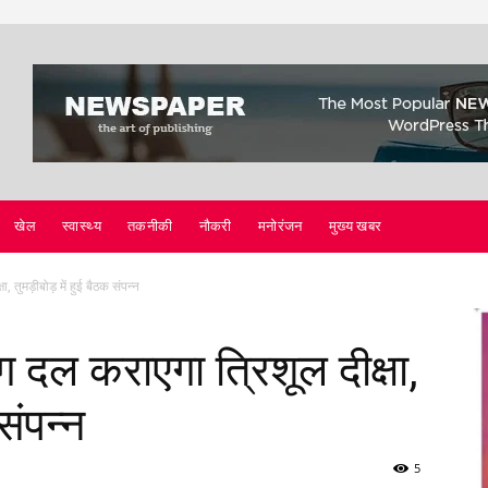
खेल
स्वास्थ्य
तकनीकी
नौकरी
मनोरंजन
मुख्य खबर
ा, तुमड़ीबोड़ में हुई बैठक संपन्न
ंग दल कराएगा त्रिशूल दीक्षा,
संपन्न
5