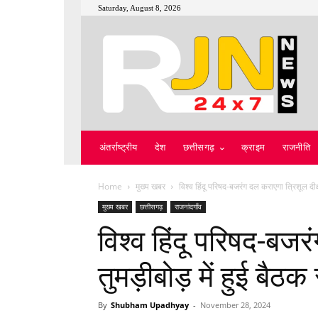
Saturday, August 8, 2026
अंतर्राष्ट्रीय
देश
छत्तीसगढ़
क्राइम
राजनीति
Home
मुख्य खबर
विश्व हिंदू परिषद-बजरंग दल कराएगा त्रिशूल दीक्ष
मुख्य खबर
छत्तीसगढ़
राजनांदगाँव
विश्व हिंदू परिषद-बजर
तुमड़ीबोड़ में हुई बैठक 
By
Shubham Upadhyay
-
November 28, 2024