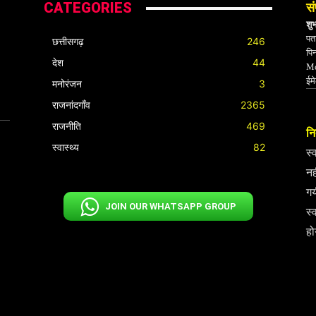
CATEGORIES
सं
शु
पता
छत्तीसगढ़
246
पि
देश
44
Mo
ईम
मनोरंजन
3
राजनांदगाँव
2365
राजनीति
469
निर
स्वास्थ्य
82
स्
नह
गय
JOIN OUR WHATSAPP GROUP
स्
हो