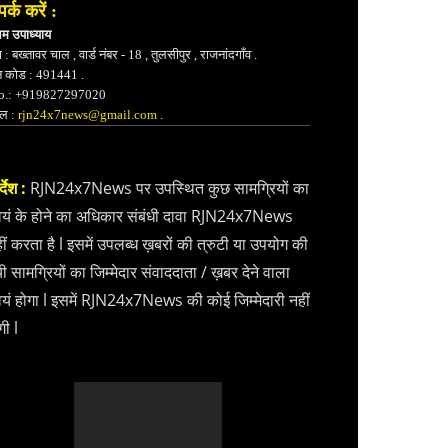
पर्क करें :
भम उपाध्याय
 : बख्तावर चाल , वार्ड नंबर - 18 , तुलसीपुर , राजनांदगाँव .
न कोड : 491441 .
.: +919827297020
ेल :
rjn24x7news@gmail.com
.
्देश :
RJN24x7News पर उपस्थित कुछ सामग्रियों का
वयं के होने का अधिकार संबंधी दावा RJN24x7News
ीं करता है l इसमें उपलब्ध ख़बरों की त्रुटी या उपयोग की
ी सामग्रियों का जिम्मेदार संवाददाता / ख़बर देने वाला
वयं होगा l इसमें RJN24x7News की कोई जिम्मेदारी नहीं
गी l