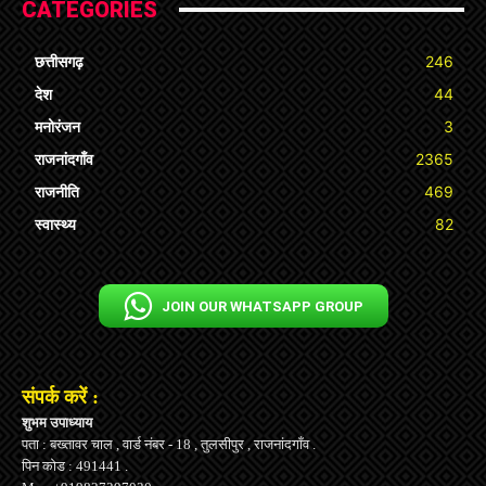
CATEGORIES
छत्तीसगढ़
246
देश
44
मनोरंजन
3
राजनांदगाँव
2365
राजनीति
469
स्वास्थ्य
82
JOIN OUR WHATSAPP GROUP
संपर्क करें :
शुभम उपाध्याय
पता : बख्तावर चाल , वार्ड नंबर - 18 , तुलसीपुर , राजनांदगाँव .
पिन कोड : 491441 .