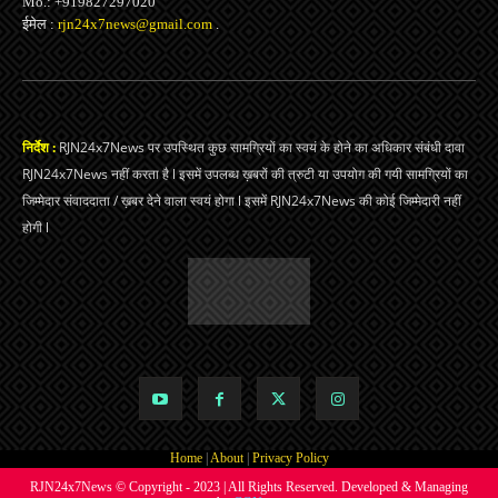
Mo.: +919827297020
ईमेल :
rjn24x7news@gmail.com
.
निर्देश :
RJN24x7News पर उपस्थित कुछ सामग्रियों का स्वयं के होने का अधिकार संबंधी दावा
RJN24x7News नहीं करता है l इसमें उपलब्ध ख़बरों की त्रुटी या उपयोग की गयी सामग्रियों का
जिम्मेदार संवाददाता / ख़बर देने वाला स्वयं होगा l इसमें RJN24x7News की कोई जिम्मेदारी नहीं
होगी l
Home
|
About
|
Privacy Policy
RJN24x7News © Copyright - 2023 | All Rights Reserved. Developed & Managing