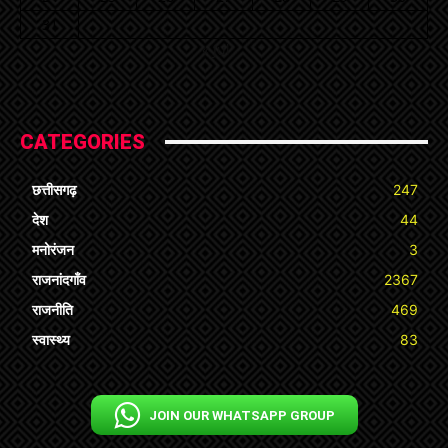
31
« Jul
CATEGORIES
छत्तीसगढ़
247
देश
44
मनोरंजन
3
राजनांदगाँव
2367
राजनीति
469
स्वास्थ्य
83
JOIN OUR WHATSAPP GROUP