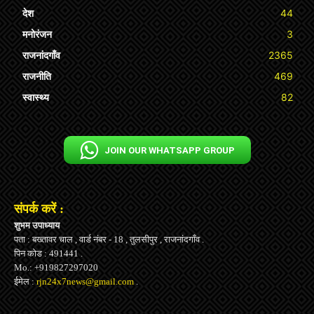
देश
44
मनोरंजन
3
राजनांदगाँव
2365
राजनीति
469
स्वास्थ्य
82
JOIN OUR WHATSAPP GROUP
संपर्क करें :
शुभम उपाध्याय
पता : बख्तावर चाल , वार्ड नंबर - 18 , तुलसीपुर , राजनांदगाँव .
पिन कोड : 491441 .
Mo.: +919827297020
ईमेल :
rjn24x7news@gmail.com
.