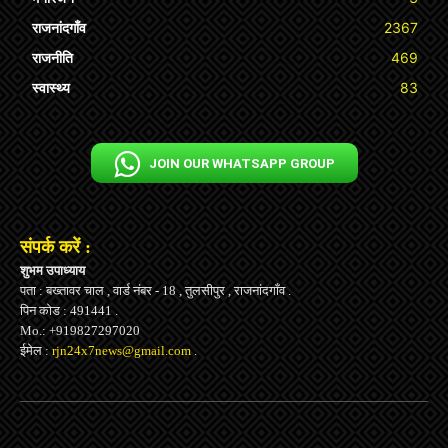
राजनांदगाँव
2367
राजनीति
469
स्वास्थ्य
83
JOIN OUR WHATSAPP GROUP
संपर्क करें :
शुभम उपाध्याय
पता : बख्तावर चाल , वार्ड नंबर - 18 , तुलसीपुर , राजनांदगाँव .
पिन कोड : 491441 .
Mo.: +919827297020
ईमेल :
rjn24x7news@gmail.com
.