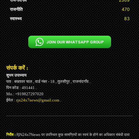
राजनीति
470
स्वास्थ्य
83
JOIN OUR WHATSAPP GROUP
संपर्क करें :
शुभम उपाध्याय
पता : बख्तावर चाल , वार्ड नंबर - 18 , तुलसीपुर , राजनांदगाँव .
पिन कोड : 491441 .
Mo.: +919827297020
ईमेल :
rjn24x7news@gmail.com
.
निर्देश :
RJN24x7News पर उपस्थित कुछ सामग्रियों का स्वयं के होने का अधिकार संबंधी दावा