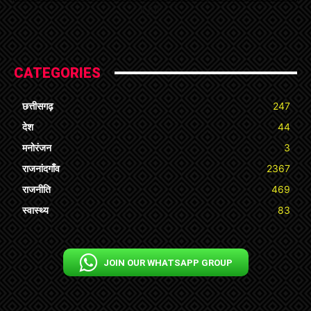
« Jul
CATEGORIES
छत्तीसगढ़
247
देश
44
मनोरंजन
3
राजनांदगाँव
2367
राजनीति
469
स्वास्थ्य
83
JOIN OUR WHATSAPP GROUP