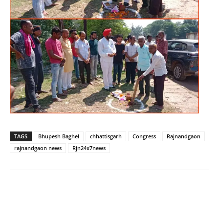
TAGS
Bhupesh Baghel
chhattisgarh
Congress
Rajnandgaon
rajnandgaon news
Rjn24x7news
WhatsApp
Facebook
Twitter