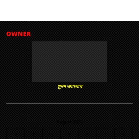
OWNER
शुभम उपाध्याय
August 2026
M
T
W
T
F
S
S