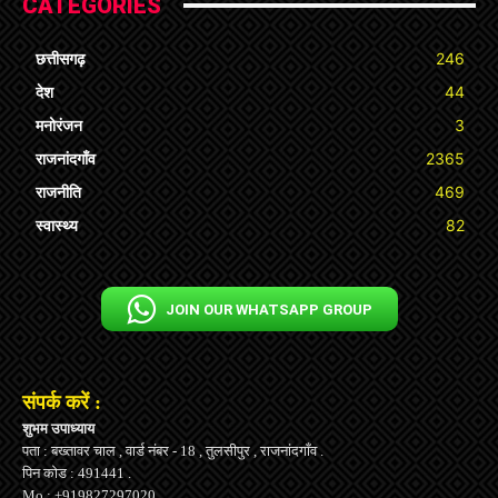
CATEGORIES
छत्तीसगढ़
246
देश
44
मनोरंजन
3
राजनांदगाँव
2365
राजनीति
469
स्वास्थ्य
82
JOIN OUR WHATSAPP GROUP
संपर्क करें :
शुभम उपाध्याय
पता : बख्तावर चाल , वार्ड नंबर - 18 , तुलसीपुर , राजनांदगाँव .
पिन कोड : 491441 .
Mo.: +919827297020