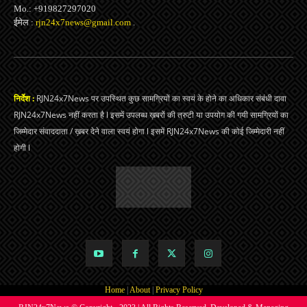
Mo.: +919827297020
ईमेल :
rjn24x7news@gmail.com
.
निर्देश :
RJN24x7News पर उपस्थित कुछ सामग्रियों का स्वयं के होने का अधिकार संबंधी दावा
RJN24x7News नहीं करता है l इसमें उपलब्ध ख़बरों की त्रुटी या उपयोग की गयी सामग्रियों का
जिम्मेदार संवाददाता / ख़बर देने वाला स्वयं होगा l इसमें RJN24x7News की कोई जिम्मेदारी नहीं
होगी l
Home
|
About
|
Privacy Policy