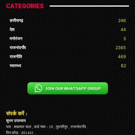
CATEGORIES
छत्तीसगढ़
246
देश
44
मनोरंजन
3
राजनांदगाँव
2365
राजनीति
469
स्वास्थ्य
82
JOIN OUR WHATSAPP GROUP
संपर्क करें :
शुभम उपाध्याय
पता : बख्तावर चाल , वार्ड नंबर - 18 , तुलसीपुर , राजनांदगाँव .
पिन कोड : 491441 .