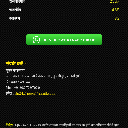
राजनांदगाँव
2367
राजनीति
469
स्वास्थ्य
83
JOIN OUR WHATSAPP GROUP
संपर्क करें :
शुभम उपाध्याय
पता : बख्तावर चाल , वार्ड नंबर - 18 , तुलसीपुर , राजनांदगाँव .
पिन कोड : 491441 .
Mo.: +919827297020
ईमेल :
rjn24x7news@gmail.com
.
निर्देश :
RJN24x7News पर उपस्थित कुछ सामग्रियों का स्वयं के होने का अधिकार संबंधी दावा