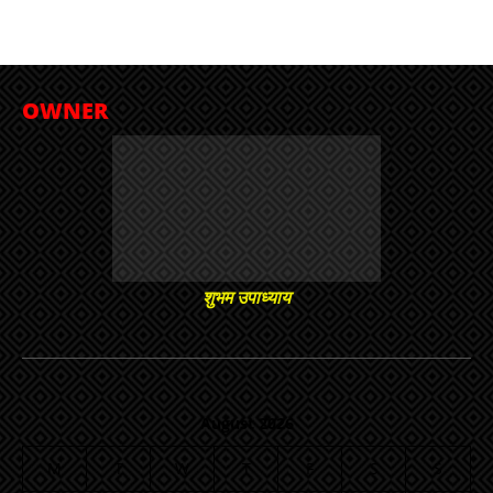
OWNER
शुभम उपाध्याय
August 2026
M
T
W
T
F
S
S