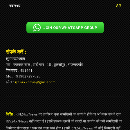
स्वास्थ्य
83
JOIN OUR WHATSAPP GROUP
संपर्क करें :
शुभम उपाध्याय
पता : बख्तावर चाल , वार्ड नंबर - 18 , तुलसीपुर , राजनांदगाँव .
पिन कोड : 491441 .
Mo.: +919827297020
ईमेल :
rjn24x7news@gmail.com
.
निर्देश :
RJN24x7News पर उपस्थित कुछ सामग्रियों का स्वयं के होने का अधिकार संबंधी दावा
RJN24x7News नहीं करता है l इसमें उपलब्ध ख़बरों की त्रुटी या उपयोग की गयी सामग्रियों का
जिम्मेदार संवाददाता / ख़बर देने वाला स्वयं होगा l इसमें RJN24x7News की कोई जिम्मेदारी नहीं