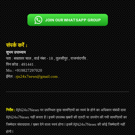
JOIN OUR WHATSAPP GROUP
संपर्क करें :
शुभम उपाध्याय
पता : बख्तावर चाल , वार्ड नंबर - 18 , तुलसीपुर , राजनांदगाँव .
पिन कोड : 491441 .
Mo.: +919827297020
ईमेल :
rjn24x7news@gmail.com
.
निर्देश :
RJN24x7News पर उपस्थित कुछ सामग्रियों का स्वयं के होने का अधिकार संबंधी दावा
RJN24x7News नहीं करता है l इसमें उपलब्ध ख़बरों की त्रुटी या उपयोग की गयी सामग्रियों का
जिम्मेदार संवाददाता / ख़बर देने वाला स्वयं होगा l इसमें RJN24x7News की कोई जिम्मेदारी नहीं
होगी l