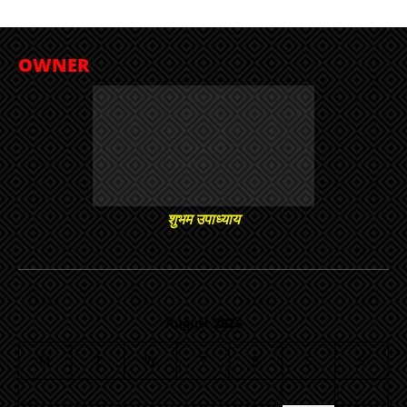
OWNER
शुभम उपाध्याय
August 2026
M
T
W
T
F
S
S
1
2