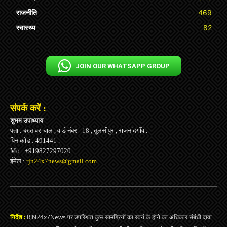
राजनीति
469
स्वास्थ्य
82
JOIN OUR WHATSAPP GROUP
संपर्क करें :
शुभम उपाध्याय
पता : बख्तावर चाल , वार्ड नंबर - 18 , तुलसीपुर , राजनांदगाँव .
पिन कोड : 491441 .
Mo.: +919827297020
ईमेल :
rjn24x7news@gmail.com
.
निर्देश :
RJN24x7News पर उपस्थित कुछ सामग्रियों का स्वयं के होने का अधिकार संबंधी दावा