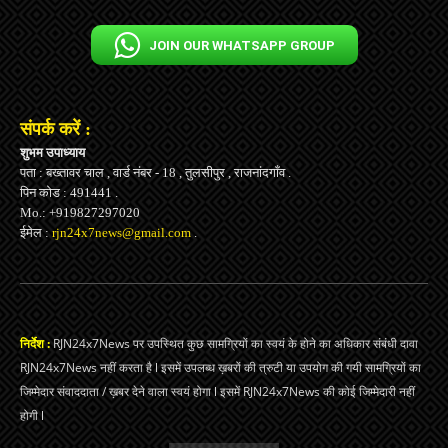
JOIN OUR WHATSAPP GROUP
संपर्क करें :
शुभम उपाध्याय
पता : बख्तावर चाल , वार्ड नंबर - 18 , तुलसीपुर , राजनांदगाँव .
पिन कोड : 491441 .
Mo.: +919827297020
ईमेल :
rjn24x7news@gmail.com
.
निर्देश :
RJN24x7News पर उपस्थित कुछ सामग्रियों का स्वयं के होने का अधिकार संबंधी दावा
RJN24x7News नहीं करता है l इसमें उपलब्ध ख़बरों की त्रुटी या उपयोग की गयी सामग्रियों का
जिम्मेदार संवाददाता / ख़बर देने वाला स्वयं होगा l इसमें RJN24x7News की कोई जिम्मेदारी नहीं
होगी l