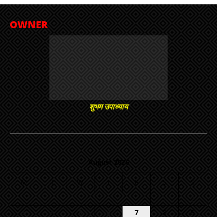
OWNER
शुभम उपाध्याय
August 2026
M
T
W
T
F
S
S
1
2
3
4
5
6
7
8
9