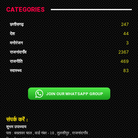
CATEGORIES
छत्तीसगढ़
247
देश
44
मनोरंजन
3
राजनांदगाँव
2367
राजनीति
469
स्वास्थ्य
83
JOIN OUR WHATSAPP GROUP
संपर्क करें :
शुभम उपाध्याय
पता : बख्तावर चाल , वार्ड नंबर - 18 , तुलसीपुर , राजनांदगाँव .