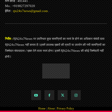
पिन कोड : 491441 .
Mo.: +919827297020
ईमेल :
rjn24x7news@gmail.com
.
निर्देश :
RJN24x7News पर उपस्थित कुछ सामग्रियों का स्वयं के होने का अधिकार संबंधी दावा
RJN24x7News नहीं करता है l इसमें उपलब्ध ख़बरों की त्रुटी या उपयोग की गयी सामग्रियों का
जिम्मेदार संवाददाता / ख़बर देने वाला स्वयं होगा l इसमें RJN24x7News की कोई जिम्मेदारी नहीं
होगी l
Home
|
About
|
Privacy Policy