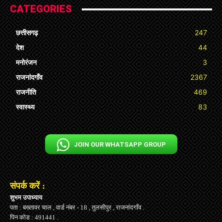
CATEGORIES
छत्तीसगढ़
247
देश
44
मनोरंजन
3
राजनांदगाँव
2367
राजनीति
469
स्वास्थ्य
83
JOIN OUR WHATSAPP GROUP
संपर्क करें :
शुभम उपाध्याय
पता : बख्तावर चाल , वार्ड नंबर - 18 , तुलसीपुर , राजनांदगाँव .
पिन कोड : 491441 .