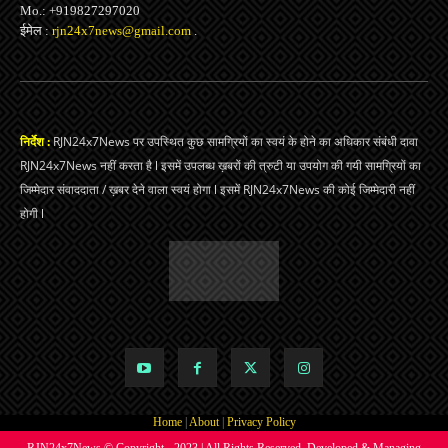
Mo.: +919827297020
ईमेल :
rjn24x7news@gmail.com
.
निर्देश :
RJN24x7News पर उपस्थित कुछ सामग्रियों का स्वयं के होने का अधिकार संबंधी दावा
RJN24x7News नहीं करता है l इसमें उपलब्ध ख़बरों की त्रुटी या उपयोग की गयी सामग्रियों का
जिम्मेदार संवाददाता / ख़बर देने वाला स्वयं होगा l इसमें RJN24x7News की कोई जिम्मेदारी नहीं
होगी l
Home
|
About
|
Privacy Policy
RJN24x7News © Copyright - 2023 | All Rights Reserved. Developed & Managing