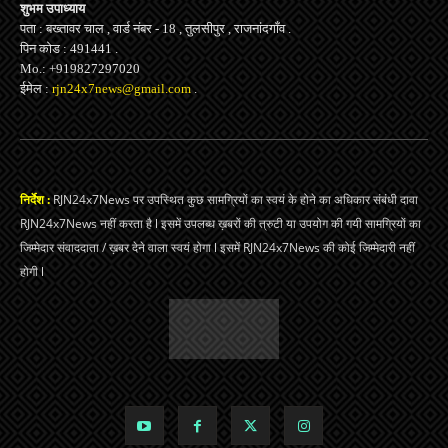
शुभम उपाध्याय
पता : बख्तावर चाल , वार्ड नंबर - 18 , तुलसीपुर , राजनांदगाँव .
पिन कोड : 491441 .
Mo.: +919827297020
ईमेल :
rjn24x7news@gmail.com
.
निर्देश :
RJN24x7News पर उपस्थित कुछ सामग्रियों का स्वयं के होने का अधिकार संबंधी दावा
RJN24x7News नहीं करता है l इसमें उपलब्ध ख़बरों की त्रुटी या उपयोग की गयी सामग्रियों का
जिम्मेदार संवाददाता / ख़बर देने वाला स्वयं होगा l इसमें RJN24x7News की कोई जिम्मेदारी नहीं
होगी l