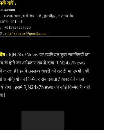
पर्क करें :
भम उपाध्याय
 : बख्तावर चाल , वार्ड नंबर - 18 , तुलसीपुर , राजनांदगाँव .
न कोड : 491441 .
.: +919827297020
ेल :
rjn24x7news@gmail.com
.
्देश :
RJN24x7News पर उपस्थित कुछ सामग्रियों का
वयं के होने का अधिकार संबंधी दावा RJN24x7News
ीं करता है l इसमें उपलब्ध ख़बरों की त्रुटी या उपयोग की
ी सामग्रियों का जिम्मेदार संवाददाता / ख़बर देने वाला
वयं होगा l इसमें RJN24x7News की कोई जिम्मेदारी नहीं
गी l