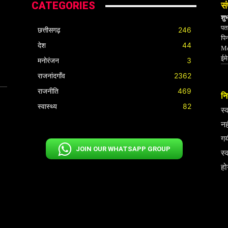
CATEGORIES
सं
शु
पता
छत्तीसगढ़
246
पि
देश
44
Mo
ईम
मनोरंजन
3
राजनांदगाँव
2362
राजनीति
469
निर
स्वास्थ्य
82
स्
नह
गय
JOIN OUR WHATSAPP GROUP
स्
हो