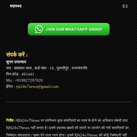
स्वास्थ्य
83
JOIN OUR WHATSAPP GROUP
संपर्क करें :
शुभम उपाध्याय
पता : बख्तावर चाल , वार्ड नंबर - 18 , तुलसीपुर , राजनांदगाँव .
पिन कोड : 491441 .
Mo.: +919827297020
ईमेल :
rjn24x7news@gmail.com
.
निर्देश :
RJN24x7News पर उपस्थित कुछ सामग्रियों का स्वयं के होने का अधिकार संबंधी दावा
RJN24x7News नहीं करता है l इसमें उपलब्ध ख़बरों की त्रुटी या उपयोग की गयी सामग्रियों का
जिम्मेदार संवाददाता / ख़बर देने वाला स्वयं होगा l इसमें RJN24x7News की कोई जिम्मेदारी नहीं