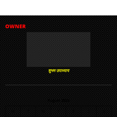
OWNER
शुभम उपाध्याय
August 2026
M
T
W
T
F
S
S