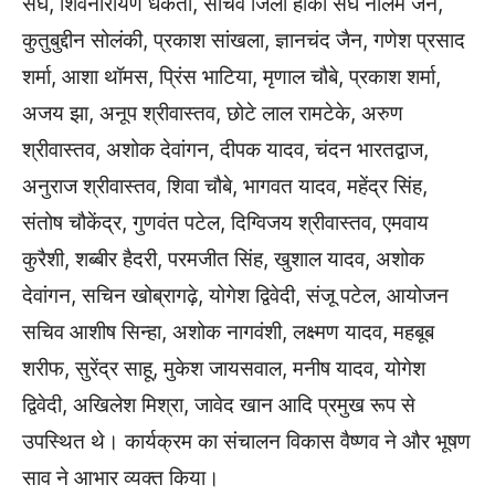
संघ, शिवनारायण धकेता, सचिव जिला हॉकी संघ नीलम जैन,
कुतुबुद्दीन सोलंकी, प्रकाश सांखला, ज्ञानचंद जैन, गणेश प्रसाद
शर्मा, आशा थॉमस, प्रिंस भाटिया, मृणाल चौबे, प्रकाश शर्मा,
अजय झा, अनूप श्रीवास्तव, छोटे लाल रामटेके, अरुण
श्रीवास्तव, अशोक देवांगन, दीपक यादव, चंदन भारतद्वाज,
अनुराज श्रीवास्तव, शिवा चौबे, भागवत यादव, महेंद्र सिंह,
संतोष चौकेंद्र, गुणवंत पटेल, दिग्विजय श्रीवास्तव, एमवाय
कुरैशी, शब्बीर हैदरी, परमजीत सिंह, खुशाल यादव, अशोक
देवांगन, सचिन खोब्रागढ़े, योगेश द्विवेदी, संजू पटेल, आयोजन
सचिव आशीष सिन्हा, अशोक नागवंशी, लक्ष्मण यादव, महबूब
शरीफ, सुरेंद्र साहू, मुकेश जायसवाल, मनीष यादव, योगेश
द्विवेदी, अखिलेश मिश्रा, जावेद खान आदि प्रमुख रूप से
उपस्थित थे। कार्यक्रम का संचालन विकास वैष्णव ने और भूषण
साव ने आभार व्यक्त किया।