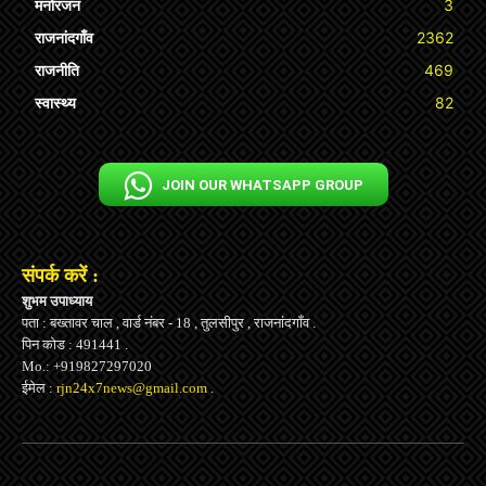
मनोरंजन
3
राजनांदगाँव
2362
राजनीति
469
स्वास्थ्य
82
JOIN OUR WHATSAPP GROUP
संपर्क करें :
शुभम उपाध्याय
पता : बख्तावर चाल , वार्ड नंबर - 18 , तुलसीपुर , राजनांदगाँव .
पिन कोड : 491441 .
Mo.: +919827297020
ईमेल :
rjn24x7news@gmail.com
.